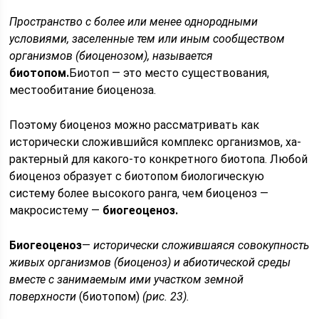
Пространство с более или менее однородными
условиями, заселенные тем или иным сообществом
организмов (биоценозом), называется
биотопом.
Биотоп — это место существования,
местообита­ние биоценоза.
Поэтому биоценоз можно рассматривать как
исторически сложившийся комплекс организмов, ха­
рактерный для какого-то конкретного биотопа. Любой
био­ценоз образует с биотопом биологическую
систему более высокого ранга, чем биоценоз —
макросистему —
биогеоце­ноз.
Биогеоценоз
—
исторически сложившаяся совокуп­ность
живых организмов (биоценоз) и абиотической среды
вместе с занимаемым ими участком земной
поверхности
(биотопом)
(рис. 23).