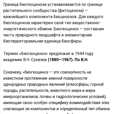
Граница биогеоценоза устанавливает­ся по границе
растительного сообщества (фитоценоза) —
важнейшего компонента биоценозов. Для каждого
биогео­ценоза характерен свой тип вещественно-
энергетического обмена. Биогеоценоз — составная
часть природного ланд­шафта и элементарная
биотерриториальная единица био­сферы.
Термин «биогеоценоз» предложил в 1944 году
академик В.Н. Сукачев
(1880—1967). По В.Н.
Сукачеву,
«биогеоце­ноз
—
это совокупность на
известном протяжении зем­ной поверхности
однородных природных явлений (атмо­сферы, горной
породы, растительности, животного мира и мира
микроорганизмов, почвы и гидрологических условий),
имеющая свою особую специфику взаимодействия этих
слагающих ее компонентов и определенный тип обмена