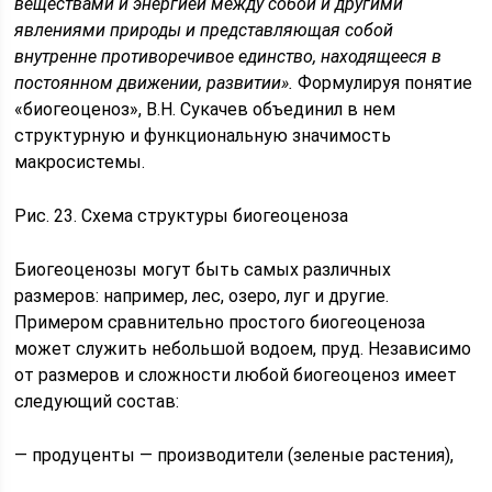
ве­ществами и энергией между собой и другими
явлениями природы и представляющая собой
внутренне противоречи­вое единство, находящееся в
постоянном движении, разви­тии».
Формулируя понятие
«биогеоценоз», В.Н. Сукачев объединил в нем
структурную и функциональную значи­мость
макросистемы.
Рис. 23. Схема структуры биогеоценоза
Биогеоценозы могут быть самых различных
размеров: например, лес, озеро, луг и другие.
Примером сравнитель­но простого биогеоценоза
может служить небольшой водо­ем, пруд. Независимо
от размеров и сложности любой био­геоценоз имеет
следующий состав:
— продуценты — производители (зеленые растения),