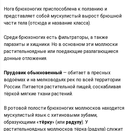
Нога брюхоногих приспособлена к ползанию и
представляет собой мускулистый вырост брюшной
части тела (отсюда и название класса).
Среди брюхоногих есть фильтраторы, а также
паразиты и хищники. Но в основном эти моллюски
растительноядные или поедающие разлагающиеся
донные отложения.
Прудовик обыкновенный
— обитает в пресных
водоёмах и на мелководьях рек по всей территории
России. Питается растительной пищей, соскабливая
тёркой мягкие ткани растений.
В ротовой полости брюхоногих моллюсков находится
мускулистый язык с хитиновыми зубами,
образующими «
тёрку
» (или
радулу
). У
растительноядных моллюсков тёрка (радула) служит