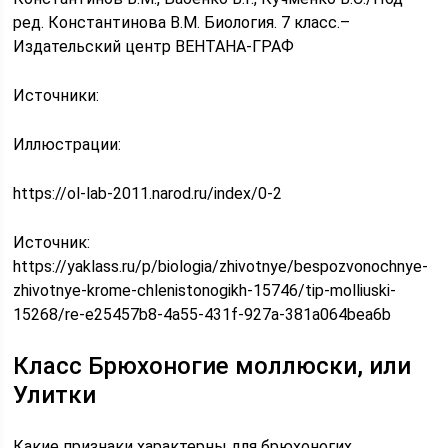
ред. Константинова В.М. Биология. 7 класс.–
Издательский центр ВЕНТАНА-ГРАФ
Источники:
Иллюстрации:
https://ol-lab-2011.narod.ru/index/0-2
Источник:
https://yaklass.ru/p/biologia/zhivotnye/bespozvonochnye-
zhivotnye-krome-chlenistonogikh-15746/tip-molliuski-
15268/re-e25457b8-4a55-431f-927a-381a064bea6b
Класс Брюхоногие моллюски, или
Улитки
Какие признаки характерны для брюхоногих