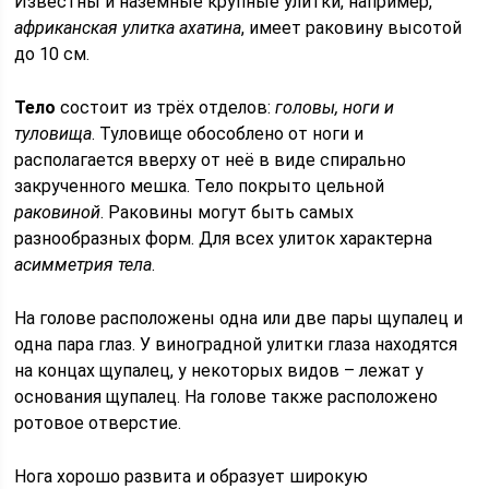
Известны и наземные крупные улитки, например,
африканская улитка ахатина
, имеет раковину высотой
до 10 см.
Тело
состоит из трёх отделов:
головы, ноги и
туловища
. Туловище обособлено от ноги и
располагается вверху от неё в виде спирально
закрученного мешка. Тело покрыто цельной
раковиной
. Раковины могут быть самых
разнообразных форм. Для всех улиток характерна
асимметрия тела
.
На голове расположены одна или две пары щупалец и
одна пара глаз. У виноградной улитки глаза находятся
на концах щупалец, у некоторых видов – лежат у
основания щупалец. На голове также расположено
ротовое отверстие.
Нога хорошо развита и образует широкую