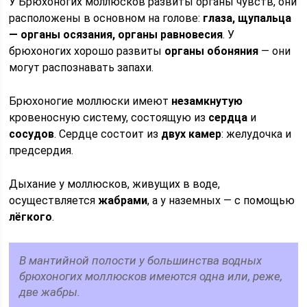
У Брюхоногих моллюсков развиты органы чувств, они
расположены в основном на голове:
глаза,
щупальца
— органы осязания, органы равновесия
. У
брюхоногих хорошо развиты
органы обоняния
— они
могут распознавать запахи.
Брюхоногие моллюски имеют
незамкнутую
кровеносную систему, состоящую из
сердца
и
сосудов
. Сердце состоит из
двух камер
: желудочка и
предсердия.
Дыхание у моллюсков, живущих в воде,
осуществляется
жабрами
, а у наземных — с помощью
лёгкого
.
В мантийной полости у большинства водных
брюхоногих моллюсков имеются одна или, реже,
две жабры.