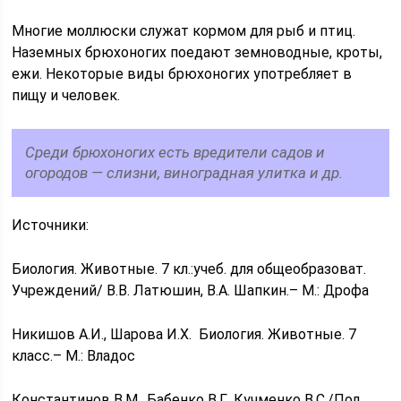
Многие моллюски служат кормом для рыб и птиц.
Наземных брюхоногих поедают земноводные, кроты,
ежи. Некоторые виды брюхоногих употребляет в
пищу и человек.
Среди брюхоногих есть вредители садов и
огородов — слизни, виноградная улитка и др.
Источники:
Биология. Животные. 7 кл.:учеб. для общеобразоват.
Учреждений/ В.В. Латюшин, В.А. Шапкин.– М.: Дрофа
Никишов А.И., Шарова И.Х. Биология. Животные. 7
класс.– М.: Владос
Константинов В.М., Бабенко В.Г., Кучменко B.C./Под