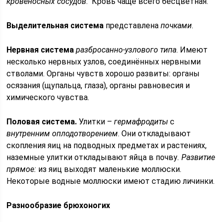
кровеносных сосудов
. Кровь чаще всего бесцветная.
Выделительная система
представлена
почками
.
Нервная система
разбросанно-узлового типа
. Имеют
несколько нервных узлов, соединённых нервными
стволами. Органы чувств хорошо развиты: органы
осязания (щупальца, глаза), органы равновесия и
химического чувства.
Половая система.
Улитки –
гермафродиты
с
внутренним оплодотворением
. Они откладывают
скопления яиц на подводных предметах и растениях,
наземные улитки откладывают яйца в почву
. Развитие
прямое:
из яиц выходят маленькие моллюски.
Некоторые водные моллюски имеют стадию личинки.
Разнообразие брюхоногих