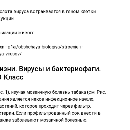
слота вируса встраивается в геном клетки
дукции.
низации живого
n--p1ai/obshchaya-biologiya/stroenie-i-
ya-virusov/
зни. Вирусы и бактериофаги.
0 Класс
с. 1), изучая мозаичную болезнь табака (см. Рис.
вания является некое инфекционное начало,
стений, которое проходит через фильтр,
ерии. Если профильтрованный сок внести в
также заболевают мозаичной болезнью.