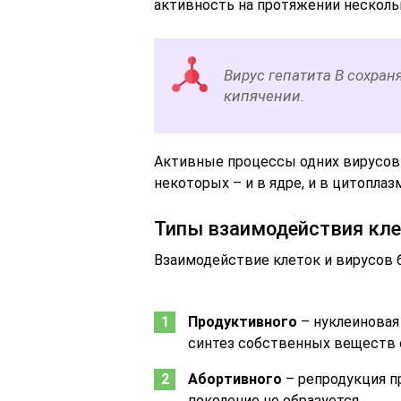
активность на протяжении нескольк
Вирус гепатита В сохран
кипячении.
Активные процессы одних вирусов п
некоторых – и в ядре, и в цитоплаз
Типы взаимодействия кле
Взаимодействие клеток и вирусов 
Продуктивного
– нуклеиновая
синтез собственных веществ с
Абортивного
– репродукция п
поколение не образуется.