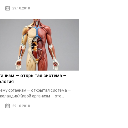
29.10.2018
ганизм — открытая система –
ология
ему организм — открытая система —
коландияЖивой организм — это...
29.10.2018