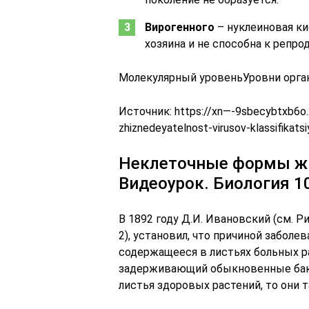
Вирогенного
– нуклеиновая ки
хозяина и не способна к репро
Молекулярный уровеньУровни орга
Источник:
https://xn—-9sbecybtxb6o.x
zhiznedeyatelnost-virusov-klassifikatsi
Неклеточные формы жи
Видеоурок. Биология 1
В 1892 году Д.И. Ивановский (см. Ри
2), установил, что причиной заболе
содержащееся в листьях больных ра
задерживающий обыкновенные бакт
листья здоровых растений, то они 