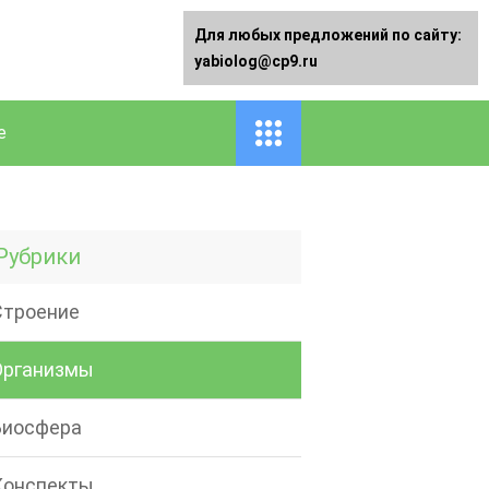
Для любых предложений по сайту:
yabiolog@cp9.ru
е
Рубрики
Строение
Организмы
Биосфера
Конспекты