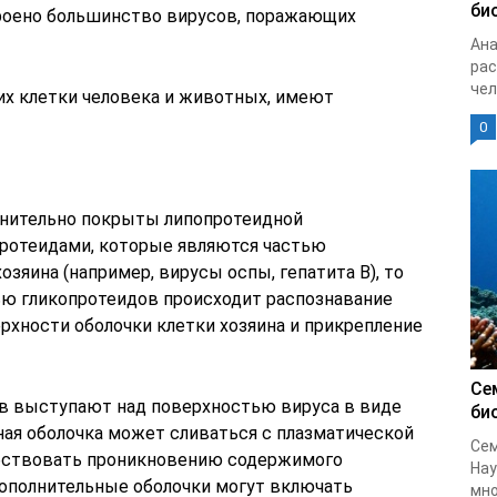
би
роено большинство вирусов, поражающих
Ана
рас
чел
х клетки человека и животных, имеют
0
нительно покрыты липопротеидной
протеидами, которые являются частью
зяина (например, вирусы оспы, гепатита В), то
ью гликопротеидов происходит распознавание
рхности оболочки клетки хозяина и прикрепление
Се
в выступают над поверхностью вируса в виде
би
ная оболочка может сливаться с плазматической
Сем
обствовать проникновению содержимого
Нау
Дополнительные оболочки могут включать
мно