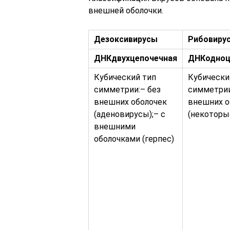
внешней оболочки.
Дезоксивирусы
Рибовиру
ДНК
двухцепочечная
ДНК
одноц
Кубический тип
Кубически
симметрии:– без
симметрии
внешних оболочек
внешних о
(аденовирусы);– с
(некоторы
внешними
оболочками (герпес)