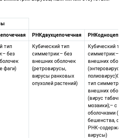
сы
епочечная
РНК
двухцепочечная
РНК
одноцепочечная
й тип
Кубический тип
Кубический тип
:– без
симметрии:– без
симметрии:– без
болочек
внешних оболочек
внешних оболочек
е фаги)
(ретровирусы,
(энтеровирусы,
вирусы ранковых
полиовирус)Спираль
опухолей растений)
тип симметрии:– без
внешних оболочек
(вирус табачной
мозаики);– с внешни
оболочками (гриппа,
бешенства, онкоген
РНК-содержащие
вирусы)