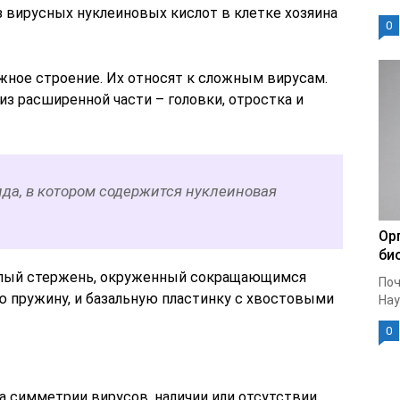
вирусных нуклеиновых кислот в клетке хозяина
0
ное строение. Их относят к сложным вирусам.
из расширенной части – головки, отростка и
ида, в котором содержится нуклеиновая
Ор
би
олый стержень, окруженный сокращающимся
Поч
 пружину, и базальную пластинку с хвостовыми
Нау
0
а симметрии вирусов, наличии или отсутствии