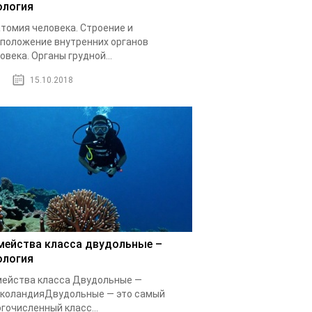
ология
томия человека. Строение и
положение внутренних органов
овека. Органы грудной...
15.10.2018
мейства класса двудольные –
ология
ейства класса Двудольные —
коландияДвудольные — это самый
гочисленный класс...