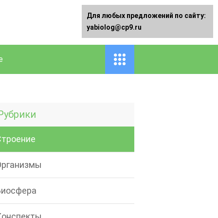
Для любых предложений по сайту:
yabiolog@cp9.ru
е
Рубрики
Строение
Организмы
Биосфера
Конспекты