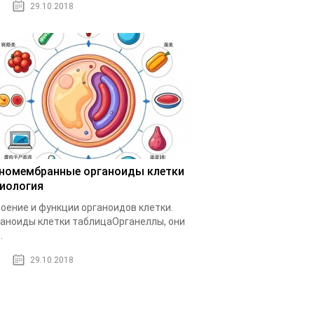
29.10.2018
номембранные органоиды клетки
биология
оение и функции органоидов клетки.
аноиды клетки таблицаОрганеллы, они
.
29.10.2018