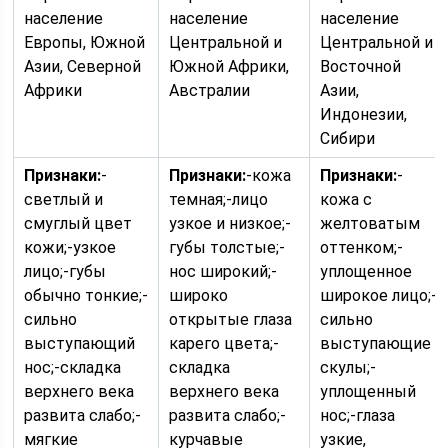
население
население
население
Европы, Южной
Центральной и
Центральной и
Азии, Северной
Южной Африки,
Восточной
Африки
Австралии
Азии,
Индонезии,
Сибири
Признаки:
-
Признаки:
-кожа
Признаки:
-
светлый и
темная;-лицо
кожа с
смуглый цвет
узкое и низкое;-
желтоватым
кожи;-узкое
губы толстые;-
оттенком;-
лицо;-губы
нос широкий;-
уплощенное
обычно тонкие;-
широко
широкое лицо;-
сильно
открытые глаза
сильно
выступающий
карего цвета;-
выступающие
нос;-складка
складка
скулы;-
верхнего века
верхнего века
уплощенный
развита слабо;-
развита слабо;-
нос;-глаза
мягкие
курчавые
узкие,