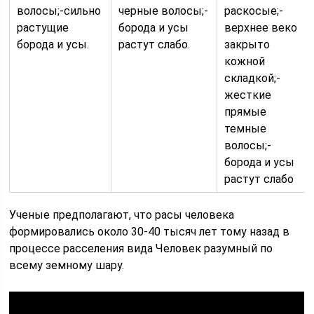
волосы;-сильно
черные волосы;-
раскосые;-
растущие
борода и усы
верхнее веко
борода и усы.
растут слабо.
закрыто
кожной
складкой;-
жесткие
прямые
темные
волосы;-
борода и усы
растут слабо
Ученые предполагают, что расы человека
формировались около 30-40 тысяч лет тому назад в
процессе расселения вида Человек разумный по
всему земному шару.