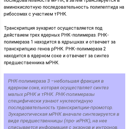
последовательность мРНК, а затем транслируется в
аминокислотную последовательность полипептида на
рибосомах с участием тРНК.
Транскрипция эукариот осуществляется под
действием трех ядерных РНК-полимераз. РНК-
полимераза 1 находится в ядрышках и отвечает за
транскрипцию генов рРНК. РНК-полимераза 2
находится в ядерном соке и отвечает за синтез
предшественника мРНК.
РНК-полимераза 3 –небольшая фракция в
ядерном соке, которая осуществляет синтез
малых рРНК и тРНК. РНК-полимеразы
специфически узнают нуклеотидную
последовательность транскрипции-промотор.
Эукариотическая мРНК вначале синтезируется в
виде предшественницы (про- иРНК), на нее
списывается информация с экзонов и интронов.