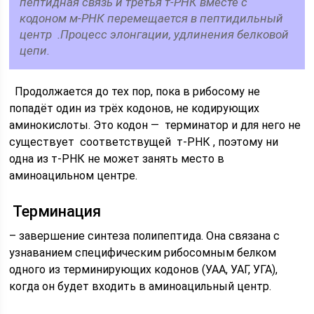
пептидная связь и третья т-РНК вместе с
кодоном м-РНК перемещается в пептидильный
центр .Процесс элонгации, удлинения белковой
цепи.
Продолжается до тех пор, пока в рибосому не
попадёт один из трёх кодонов, не кодирующих
аминокислоты. Это кодон — терминатор и для него не
существует соответствущей т-РНК , поэтому ни
одна из т-РНК не может занять место в
аминоацильном центре.
Терминация
– завершение синтеза полипептида. Она связана с
узнаванием специфическим рибосомным белком
одного из терминирующих кодонов (УАА, УАГ, УГА),
когда он будет входить в аминоацильный центр.