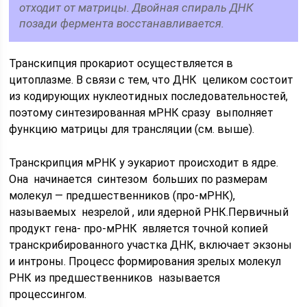
отходит от матрицы. Двойная спираль ДНК
позади фермента восстанавливается.
Транскипция прокариот осуществляется в
цитоплазме. В связи с тем, что ДНК целиком состоит
из кодирующих нуклеотидных последовательностей,
поэтому синтезированная мРНК сразу выполняет
функцию матрицы для трансляции (см. выше).
Транскрипция мРНК у эукариот происходит в ядре.
Она начинается синтезом больших по размерам
молекул — предшественников (про-мРНК),
называемых незрелой , или ядерной РНК.Первичный
продукт гена- про-мРНК является точной копией
транскрибированного участка ДНК, включает экзоны
и интроны. Процесс формирования зрелых молекул
РНК из предшественников называется
процессингом.