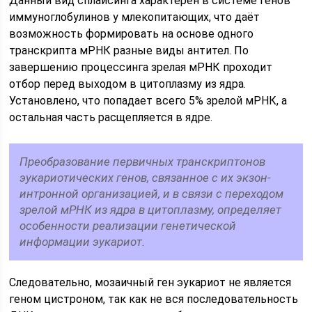
Данный вид сплайсинга характерен в системе генов
иммуноглобулинов у млекопитающих, что даёт
возможность формировать на основе одного
транскрипта мРНК разные виды антител. По
завершению процессинга зрелая мРНК проходит
отбор перед выходом в цитоплазму из ядра.
Установлено, что попадает всего 5% зрелой мРНК, а
остальная часть расщепляется в ядре.
Преобразование первичных транскриптонов
эукариотических генов, связанное с их экзон-
интронной организацией, и в связи с переходом
зрелой мРНК из ядра в цитоплазму, определяет
особенности реализации генетической
информации эукариот.
Следовательно, мозаичный ген эукариот не является
геном цистроном, так как не вся последовательность