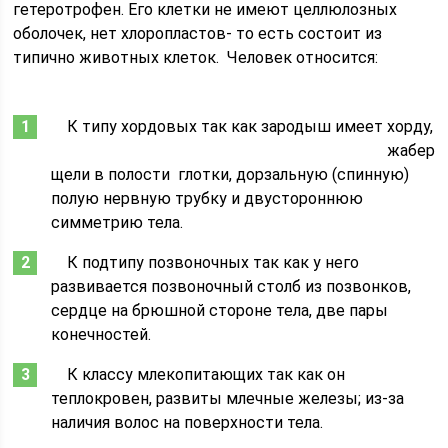
гетеротрофен. Его клетки не имеют целлюлозных
оболочек, нет хлоропластов- то есть состоит из
типично животных клеток. Человек относится:
К типу хордовых так как зародыш имеет хорду,
жаберны
щели в полости глотки, дорзальную (спинную)
полую нервную трубку и двустороннюю
симметрию тела.
К подтипу позвоночных так как у него
развивается позвоночный столб из позвонков,
сердце на брюшной стороне тела, две пары
конечностей.
К классу млекопитающих так как он
теплокровен, развиты млечные железы; из-за
наличия волос на поверхности тела.