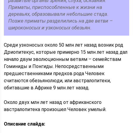
развитые органы зрения, слуха, осязания.
Приматы, приспособленные к жизни на
деревьях, образовывали небольшие стада.
Позже приматы разделились на две ветви –
широконосых и узконосых обезьян.
Среди узконосых около 50 млн лет назад возник род
Дриопитекус, которые примерно 15 млн лет назад дал
начало двум эволюционным ветвям – семействам
Гоминиды и Понгиды. Непосредственными
предшественниками предков рода Человек
считаются обезьянолюди, или австралопитеки,
обитавшие в Африке 9 млн лет назад.
Около двух млн лет назад от африканского
австралопитека произошел Человек умелый.
Описание слайда: