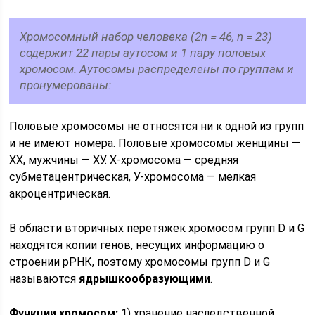
Хромосомный набор человека (2n = 46, n = 23)
содержит 22 пары аутосом и 1 пару половых
хромосом. Аутосомы распределены по группам и
пронумерованы:
Половые хромосомы не относятся ни к одной из групп
и не имеют номера. Половые хромосомы женщины —
ХХ, мужчины — ХУ. Х-хромосома — средняя
субметацентрическая, У-хромосома — мелкая
акроцентрическая.
В области вторичных перетяжек хромосом групп D и G
находятся копии генов, несущих информацию о
строении рРНК, поэтому хромосомы групп D и G
называются
ядрышкообразующими
.
Функции хромосом:
1) хранение наследственной