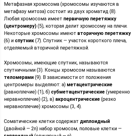
Метафазная хромосома (хромосомы изучаются в
метафазу митоза) состоит из двух хроматид (8).
Любая хромосома имеет
первичную перетяжку
(центромеру)
(5), которая делит хромосому на плечи.
Некоторые хромосомы имеют
вторичную перетяжку
(6) и
спутник
(7). Спутник — участок короткого плеча,
отделяемый вторичной перетяжкой.
Хромосомы, имеющие спутник, называются
спутничными (3). Концы хромосом называются
теломерами
(9). В зависимости от положения
центромеры выделяют: а)
метацентрические
(равноплечие) (1), б)
субметацентрические
(умеренно
неравноплечие) (2), в)
акроцентрические
(резко
неравноплечие) хромосомы (3, 4).
Соматические клетки содержат
диплоидный
(двойной — 2n) набор хромосом, половые клетки —
гаплоидный
(одинарный — n).