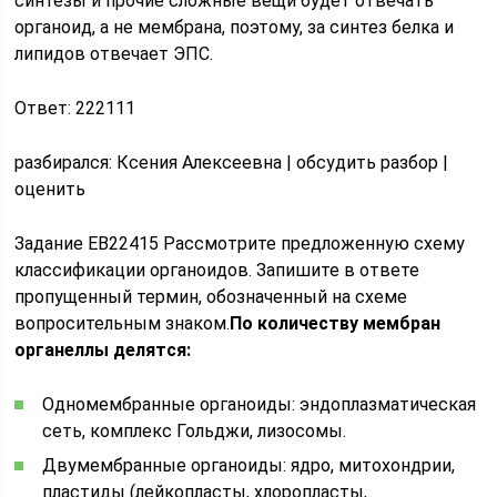
синтезы и прочие сложные вещи будет отвечать
органоид, а не мембрана, поэтому, за синтез белка и
липидов отвечает ЭПC.
Ответ: 222111
pазбирался: Ксения Алексеевна | обсудить разбор |
оценить
Задание EB22415 Рассмотрите предложенную схему
классификации органоидов. Запишите в ответе
пропущенный термин, обозначенный на схеме
вопросительным знаком.
По количеству мембран
органеллы делятся:
Одномембранные органоиды: эндоплазматическая
сеть, комплекс Гольджи, лизосомы.
Двумембранные органоиды: ядро, митохондрии,
пластиды (лейкопласты, хлоропласты,